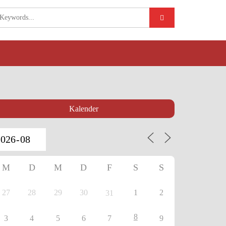
Kalender
M
D
M
D
F
S
S
27
28
29
30
1
2
31
8
3
4
5
6
7
9