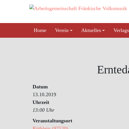
Skip
to
content
Home
Verein
Aktuelles
Verlags
Ernted
Datum
13.10.2019
Uhrzeit
13:00 Uhr
Veranstaltungsort
Röthlein (97520)