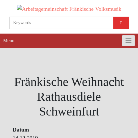
Skip
to
content
Menu
Fränkische Weihnacht
Rathausdiele
Schweinfurt
Datum
14.12.2019