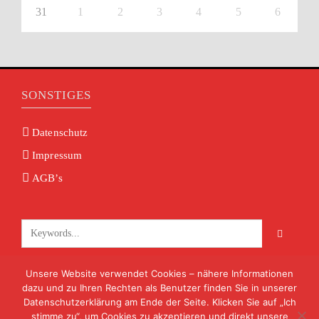
31
1
2
3
4
5
6
SONSTIGES
Datenschutz
Impressum
AGB’s
Unsere Website verwendet Cookies – nähere Informationen
KONTAKT
dazu und zu Ihren Rechten als Benutzer finden Sie in unserer
Datenschutzerklärung am Ende der Seite. Klicken Sie auf „Ich
info@volksmusik-unterfranken.de
stimme zu“, um Cookies zu akzeptieren und direkt unsere