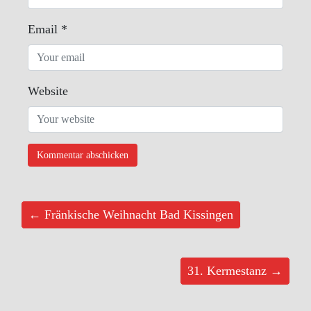
Email
*
Website
← Fränkische Weihnacht Bad Kissingen
31. Kermestanz →