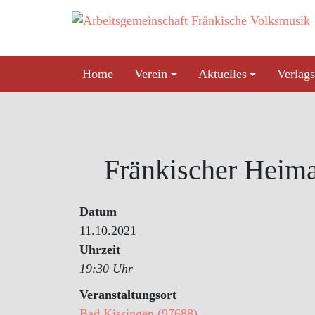
Skip
to
content
Home
Verein
Aktuelles
Verlags
Fränkischer Heim
Datum
11.10.2021
Uhrzeit
19:30 Uhr
Veranstaltungsort
Bad Kissingen (97688)