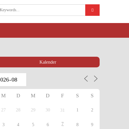
Kalender
M
D
M
D
F
S
S
27
28
29
30
1
2
31
7
3
4
5
6
8
9