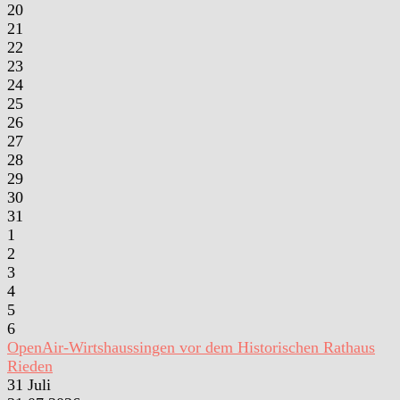
20
21
22
23
24
25
26
27
28
29
30
31
1
2
3
4
5
6
OpenAir-Wirtshaussingen vor dem Historischen Rathaus
Rieden
31
Juli