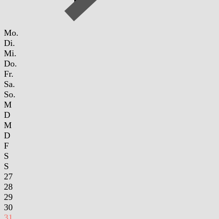
Mo.
Di.
Mi.
Do.
Fr.
Sa.
So.
M
D
M
D
F
S
S
27
28
29
30
31