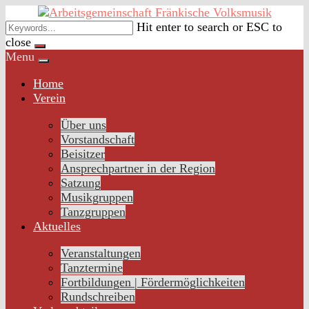
Skip
to
Hit enter to search or ESC to
content
close
Menu
Home
Verein
Über uns
Vorstandschaft
Beisitzer
Ansprechpartner in der Region
Satzung
Musikgruppen
Tanzgruppen
Aktuelles
Veranstaltungen
Tanztermine
Fortbildungen | Fördermöglichkeiten
Rundschreiben