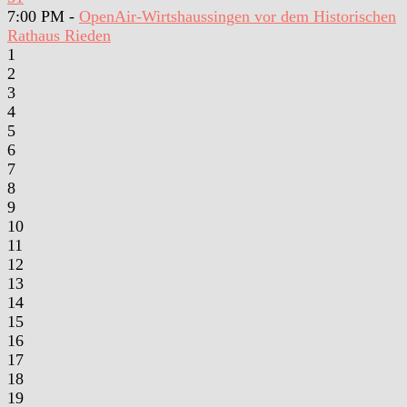
7:00 PM -
OpenAir-Wirtshaussingen vor dem Historischen
Rathaus Rieden
1
2
3
4
5
6
7
8
9
10
11
12
13
14
15
16
17
18
19