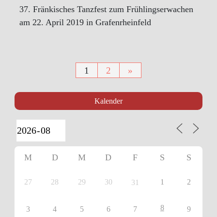
37. Fränkisches Tanzfest zum Frühlingserwachen
am 22. April 2019 in Grafenrheinfeld
Seitennummerierung
1
2
»
der
Kalender
Beiträge
M
D
M
D
F
S
S
27
28
29
30
1
2
31
8
3
4
5
6
7
9