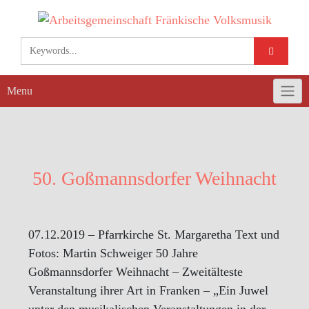
Skip
to
content
Menu
50. Goßmannsdorfer Weihnacht
07.12.2019 – Pfarrkirche St. Margaretha Text und
Fotos: Martin Schweiger 50 Jahre
Goßmannsdorfer Weihnacht – Zweitälteste
Veranstaltung ihrer Art in Franken – „Ein Juwel
unter den musikalischen Veranstaltungen in der