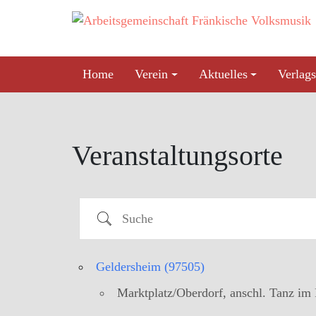
Skip
to
content
Home
Verein
Aktuelles
Verlags
Veranstaltungsorte
Suche
Geldersheim (97505)
Marktplatz/Oberdorf, anschl. Tanz im