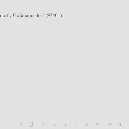
sdorf , Goßmannsdorf (97461)
3
1
2
4
5
6
7
8
9
10
11